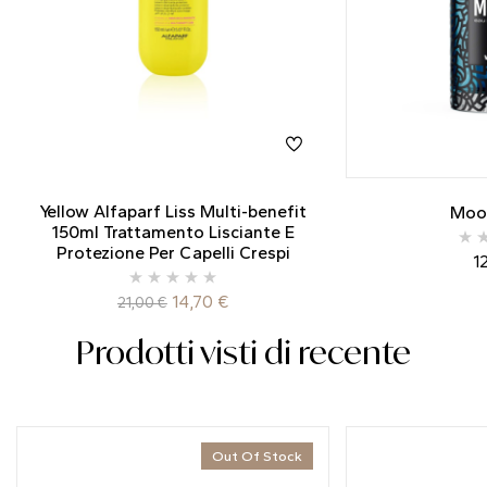
Yellow Alfaparf Liss Multi-benefit
Moo
150ml Trattamento Lisciante E
Protezione Per Capelli Crespi
1
14,70
€
21,00
€
Prodotti visti di recente
Out Of Stock